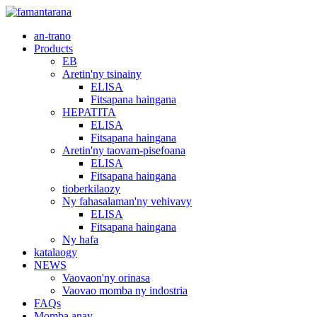
an-trano
Products
EB
Aretin'ny tsinainy
ELISA
Fitsapana haingana
HEPATITA
ELISA
Fitsapana haingana
Aretin'ny taovam-pisefoana
ELISA
Fitsapana haingana
tioberkilaozy
Ny fahasalaman'ny vehivavy
ELISA
Fitsapana haingana
Ny hafa
katalaogy
NEWS
Vaovaon'ny orinasa
Vaovao momba ny indostria
FAQs
Momba anay