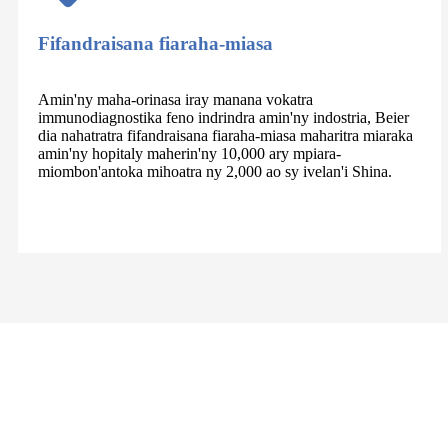
Fifandraisana fiaraha-miasa
Amin'ny maha-orinasa iray manana vokatra
immunodiagnostika feno indrindra amin'ny indostria, Beier
dia nahatratra fifandraisana fiaraha-miasa maharitra miaraka
amin'ny hopitaly maherin'ny 10,000 ary mpiara-
miombon'antoka mihoatra ny 2,000 ao sy ivelan'i Shina.