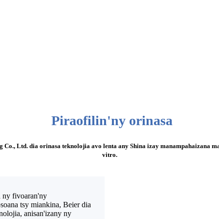
Piraofilin'ny orinasa
ng Co., Ltd. dia orinasa teknolojia avo lenta any Shina izay manampahaizana
vitro.
 ny fivoaran'ny
soana tsy miankina, Beier dia
nolojia, anisan'izany ny