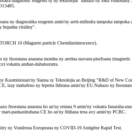
atra diagnostic reagents sy ny teknolojia" nahazo ny loka voalohany 
SO13485.
oana ny diagnostika reagents amin'ny areti-mifindra tampoka tampoka a
 hepatita viraliny".
ra TORCH 10 (Magneto particle Chemiluminescence).
o ny fisoratana anarana momba ny aretina taovam-pisefoana (magnetic 
e) vokatra andian-dahatsoratra.
an'ny Kaomisionan'ny Siansa sy Teknolojia ao Beijing "R&D of New 
CE, izay mahafeno ny fepetra fidirana amin'ny EU.Nahazo ny fisoratan
zo fisoratana anarana ho an'ny entana 9 amin'ny vokatra fanaraha-maso
mari-pankasitrahana CE ho an'ny fitiliana tena avy amin'ny PCBC.
 lisitry ny Vondrona Eoropeana ny COVID-19 Antigène Rapid Test.