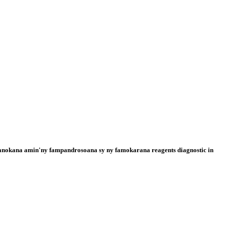
 manokana amin'ny fampandrosoana sy ny famokarana reagents diagnostic in