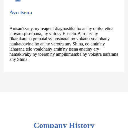
Avo tsena
Anisan'izany, ny reagent diagnostika ho an'ny otrikaretina
taovam-pisefoana, ny viriosy Epstein-Barr ary ny
fikarakarana prenatal sy postnatal no vokatra voalohany
nankatoavina ho an'ny varotra any Shina, eo amin'ny
laharana telo voalohany amin'ny tsena anatiny ary
namakivaky ny toeran'ny ampihimamba ny vokatra nafarana
any Shina.
Company History