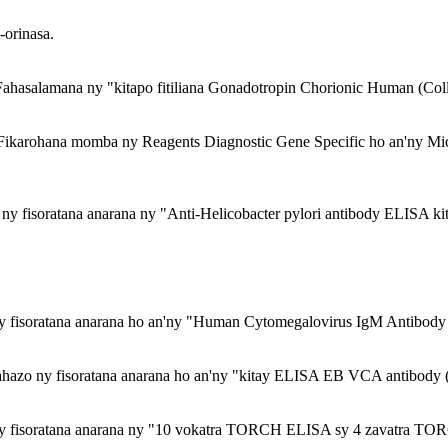
-orinasa.
Fahasalamana ny "kitapo fitiliana Gonadotropin Chorionic Human (Coll
Fikarohana momba ny Reagents Diagnostic Gene Specific ho an'ny Mi
ny fisoratana anarana ny "Anti-Helicobacter pylori antibody ELISA kit
ny fisoratana anarana ho an'ny "Human Cytomegalovirus IgM Antibody
ahazo ny fisoratana anarana ho an'ny "kitay ELISA EB VCA antibody 
ny fisoratana anarana ny "10 vokatra TORCH ELISA sy 4 zavatra TO