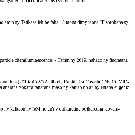
Jiangsu Pharmaceutical Siansa sy ny Teknolojia
o amin'ny Tetikasa lehibe faha-13 taona dimy taona "Fisorohana sy
particle chemiluminescence).• Tamin'ny 2019, nahazo ny fisoratana
Coronavirus (2019-nCoV) Antibody Rapid Test Cassette".Ny COVID-
a anarana vokatra fanaraha-maso ny kalitao ho an'ny entana eugenic
 ny kalitaon'ny IgM ho an'ny otrikaretina otrikaretina taovam-