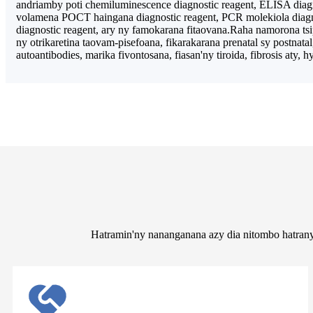
andriamby poti chemiluminescence diagnostic reagent, ELISA diagno
volamena POCT haingana diagnostic reagent, PCR molekiola diagno
diagnostic reagent, ary ny famokarana fitaovana.Raha namorona ts
ny otrikaretina taovam-pisefoana, fikarakarana prenatal sy postnatal,
autoantibodies, marika fivontosana, fiasan'ny tiroida, fibrosis aty, h
Hatramin'ny nananganana azy dia nitombo hatrany 