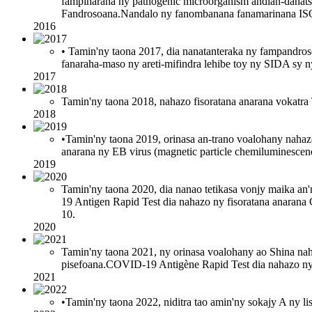
fampiharana ny pathogenic microorganism andian-dahatsor
Fandrosoana.Nandalo ny fanombanana fanamarinana I
2016
• Tamin'ny taona 2017, dia nanatanteraka ny fampandros
fanaraha-maso ny areti-mifindra lehibe toy ny SIDA sy ny
2017
Tamin'ny taona 2018, nahazo fisoratana anarana vokat
2018
•Tamin'ny taona 2019, orinasa an-trano voalohany nahaz
anarana ny EB virus (magnetic particle chemiluminescenc
2019
Tamin'ny taona 2020, dia nanao tetikasa vonjy maika 
19 Antigen Rapid Test dia nahazo ny fisoratana anarana 
10.
2020
Tamin'ny taona 2021, ny orinasa voalohany ao Shina naha
pisefoana.COVID-19 Antigène Rapid Test dia nahazo ny 
2021
•Tamin'ny taona 2022, niditra tao amin'ny sokajy A ny