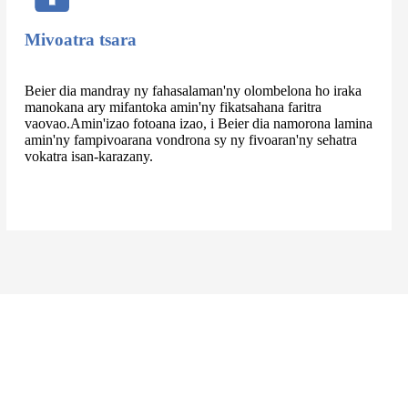
Mivoatra tsara
Beier dia mandray ny fahasalaman'ny olombelona ho iraka
manokana ary mifantoka amin'ny fikatsahana faritra
vaovao.Amin'izao fotoana izao, i Beier dia namorona lamina
amin'ny fampivoarana vondrona sy ny fivoaran'ny sehatra
vokatra isan-karazany.