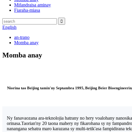
Mifandraisa aminay
Fiaraha-miasa
English
an-trano
Momba anay
Momba anay
Niorina tao Beijing tamin'ny Septambra 1995, Beijing Beier Bioengineeri
Ny fanavaozana ara-teknolojia hatrany no hery voalohany nanosika
orinasa.Taorian'ny 20 taona mahery ny fikarohana sy ny fampandro
nanangana sehatra maro karazana sy multi-tetik'asa fampidirana tek