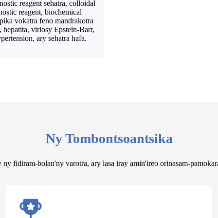
stic reagent sehatra, colloidal
stic reagent, biochemical
ipika vokatra feno mandrakotra
 hepatita, viriosy Epstein-Barr,
ypertension, ary sehatra hafa.
Ny Tombontsoantsika
ny fidiram-bolan'ny varotra, ary lasa iray amin'ireo orinasam-pamokara