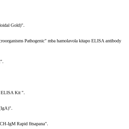
oidal Gold)".
croorganisms Pathogenic" mba hamolavola kitapo ELISA antibody
".
 ELISA Kit ".
(IgA)".
RCH-IgM Rapid fitsapana".