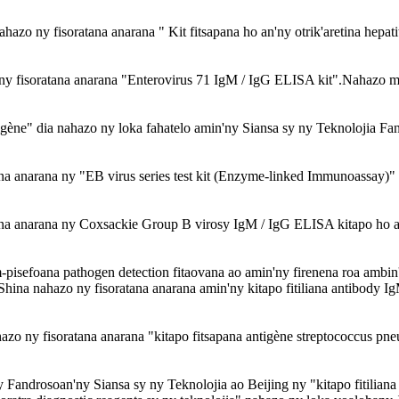
azo ny fisoratana anarana " Kit fitsapana ho an'ny otrik'aretina hepati
ny fisoratana anarana "Enterovirus 71 IgM / IgG ELISA kit".Nahazo 
gène" dia nahazo ny loka fahatelo amin'ny Siansa sy ny Teknolojia F
a anarana ny "EB virus series test kit (Enzyme-linked Immunoassay)" 
a anarana ny Coxsackie Group B virosy IgM / IgG ELISA kitapo ho an'n
isefoana pathogen detection fitaovana ao amin'ny firenena roa ambin'n
 Shina nahazo ny fisoratana anarana amin'ny kitapo fitiliana antibody I
azo ny fisoratana anarana "kitapo fitsapana antigène streptococcus p
y Fandrosoan'ny Siansa sy ny Teknolojia ao Beijing ny "kitapo fitili