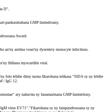
ta D".
mari-pankasitrahana GMP fanindroany.
androsoana Award.
ho an'ny aretina voan'ny dysentery monocyte infectious.
y fitiliana myocarditis viral.
y folo lehibe dimy taona fikarohana tetikasa "SIDA sy ny lehibe
gM / IgG 12.
neumoniae" ary nahavita ny fanamarinana GMP fanintelony.
ana IgM virus EV71"."Fikarohana sy ny fampandrosoana sy ny